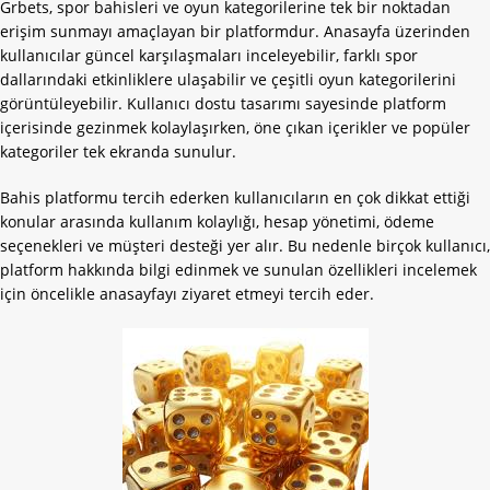
Grbets, spor bahisleri ve oyun kategorilerine tek bir noktadan
erişim sunmayı amaçlayan bir platformdur. Anasayfa üzerinden
kullanıcılar güncel karşılaşmaları inceleyebilir, farklı spor
dallarındaki etkinliklere ulaşabilir ve çeşitli oyun kategorilerini
görüntüleyebilir. Kullanıcı dostu tasarımı sayesinde platform
içerisinde gezinmek kolaylaşırken, öne çıkan içerikler ve popüler
kategoriler tek ekranda sunulur.
Bahis platformu tercih ederken kullanıcıların en çok dikkat ettiği
konular arasında kullanım kolaylığı, hesap yönetimi, ödeme
seçenekleri ve müşteri desteği yer alır. Bu nedenle birçok kullanıcı,
platform hakkında bilgi edinmek ve sunulan özellikleri incelemek
için öncelikle anasayfayı ziyaret etmeyi tercih eder.