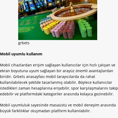
grbets
Mobil uyumlu kullanım
Mobil cihazlardan erişim sağlayan kullanıcılar için hızlı çalışan ve
ekran boyutuna uyum sağlayan bir arayüz önemli avantajlardan
biridir. Grbets anasayfası mobil tarayıcılarda da rahat
kullanılabilecek şekilde tasarlanmış olabilir. Böylece kullanıcılar
istedikleri zaman hesaplarına erişebilir, spor karşılaşmalarını takip
edebilir ve platformdaki kategoriler arasında kolayca gezinebilir.
Mobil uyumluluk sayesinde masaüstü ve mobil deneyim arasında
büyük farklılıklar oluşmadan platform kullanılabilir.