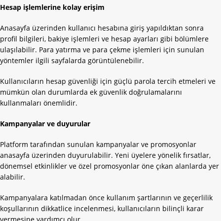
Hesap işlemlerine kolay erişim
Anasayfa üzerinden kullanıcı hesabına giriş yapıldıktan sonra
profil bilgileri, bakiye işlemleri ve hesap ayarları gibi bölümlere
ulaşılabilir. Para yatırma ve para çekme işlemleri için sunulan
yöntemler ilgili sayfalarda görüntülenebilir.
Kullanıcıların hesap güvenliği için güçlü parola tercih etmeleri ve
mümkün olan durumlarda ek güvenlik doğrulamalarını
kullanmaları önemlidir.
Kampanyalar ve duyurular
Platform tarafından sunulan kampanyalar ve promosyonlar
anasayfa üzerinden duyurulabilir. Yeni üyelere yönelik fırsatlar,
dönemsel etkinlikler ve özel promosyonlar öne çıkan alanlarda yer
alabilir.
Kampanyalara katılmadan önce kullanım şartlarının ve geçerlilik
koşullarının dikkatlice incelenmesi, kullanıcıların bilinçli karar
vermesine yardımcı olur.