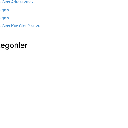
 Giriş Adresi 2026
 giriş
 giriş
 Giriş Kaç Oldu? 2026
egoriler