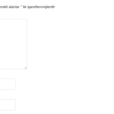
rekli alanlar
*
ile işaretlenmişlerdir