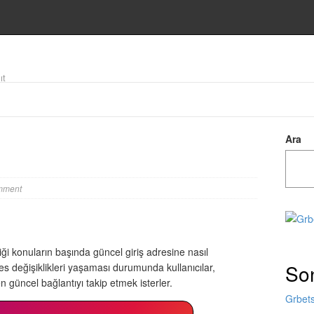
ıt
Ara
mment
iği konuların başında güncel giriş adresine nasıl
Son
es değişiklikleri yaşaması durumunda kullanıcılar,
 güncel bağlantıyı takip etmek isterler.
Grbets