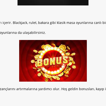
içerir. Blackjack, rulet, bakara gibi klasik masa oyunlarına canlı bi
 oyunlarına da ulaşabilirsiniz.
ançlarını artırmalarına yardımcı olur. Hoş geldin bonusları, kayıp i