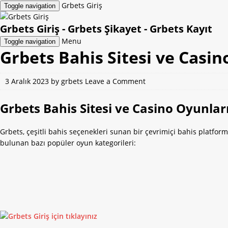
Grbets Giriş
Toggle navigation
Grbets Giriş - Grbets Şikayet - Grbets Kayıt
Menu
Toggle navigation
Grbets Bahis Sitesi ve Casin
3 Aralık 2023
by
grbets
Leave a Comment
Grbets Bahis Sitesi ve Casino Oyunlar
Grbets, çeşitli bahis seçenekleri sunan bir çevrimiçi bahis platfor
bulunan bazı popüler oyun kategorileri: