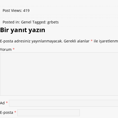
Post Views:
419
Posted in:
Genel
Tagged:
grbets
Bir yanıt yazın
E-posta adresiniz yayınlanmayacak.
Gerekli alanlar
*
ile işaretlenm
Yorum
*
Ad
*
E-posta
*