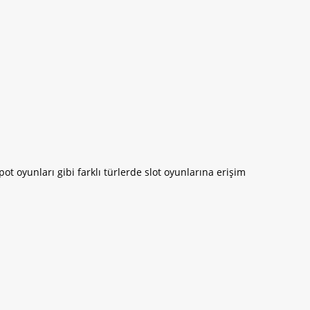
pot oyunları gibi farklı türlerde slot oyunlarına erişim