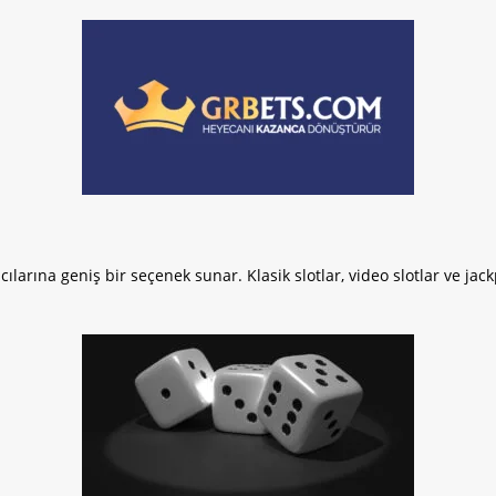
cılarına geniş bir seçenek sunar. Klasik slotlar, video slotlar ve jack