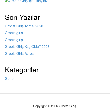
Son Yazılar
Grbets Giriş Adresi 2026
Grbets giriş
Grbets giriş
Grbets Giriş Kaç Oldu? 2026
Grbets Giriş Adresi
Kategoriler
Genel
Copyright © 2026 Grbets Giriş.